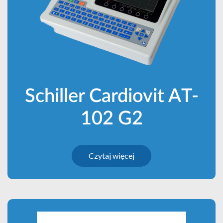
Schiller Cardiovit AT-
102 G2
Czytaj więcej