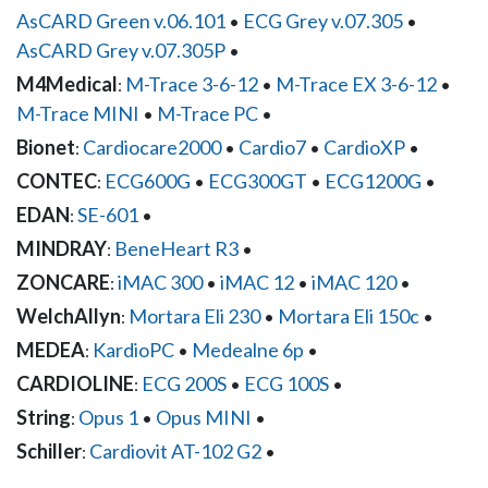
AsCARD Green v.06.101
ECG Grey v.07.305
•
•
AsCARD Grey v.07.305P
•
M4Medical
M-Trace 3-6-12
M-Trace EX 3-6-12
:
•
•
M-Trace MINI
M-Trace PC
•
•
Bionet
Cardiocare2000
Cardio7
CardioXP
:
•
•
•
CONTEC
ECG600G
ECG300GT
ECG1200G
:
•
•
•
EDAN
SE-601
:
•
MINDRAY
BeneHeart R3
:
•
ZONCARE
iMAC 300
iMAC 12
iMAC 120
:
•
•
•
WelchAllyn
Mortara Eli 230
Mortara Eli 150c
:
•
•
MEDEA
KardioPC
Medealne 6p
:
•
•
CARDIOLINE
ECG 200S
ECG 100S
:
•
•
String
Opus 1
Opus MINI
:
•
•
Schiller
Cardiovit AT-102 G2
:
•