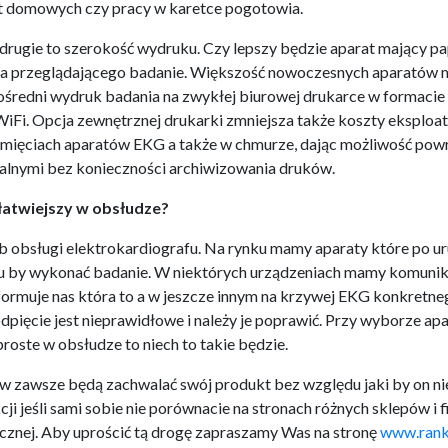
 domowych czy pracy w karetce pogotowia.
 drugie to szerokość wydruku. Czy lepszy będzie aparat mający p
 przeglądającego badanie. Większość nowoczesnych aparatów
średni wydruk badania na zwykłej biurowej drukarce w formaci
Fi. Opcja zewnętrznej drukarki zmniejsza także koszty eksploat
mięciach aparatów EKG a także w chmurze, dając możliwość pow
ualnymi bez konieczności archiwizowania druków.
jłatwiejszy w obsłudze?
b obsługi elektrokardiografu. Na rynku mamy aparaty które po 
ku by wykonać badanie. W niektórych urządzeniach mamy komunika
informuje nas która to a w jeszcze innym na krzywej EKG konkret
pięcie jest nieprawidłowe i należy je poprawić. Przy wyborze apa
proste w obsłudze to niech to takie będzie.
 zawsze będą zachwalać swój produkt bez względu jaki by on nie
i jeśli sami sobie nie porównacie na stronach różnych sklepów i f
cznej. Aby uprościć tą drogę zapraszamy Was na stronę
www.rank