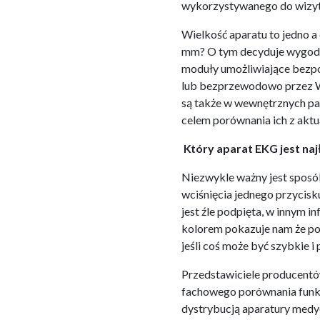
wykorzystywanego do wizyt
Wielkość aparatu to jedno a
mm? O tym decyduje wygoda
moduły umożliwiające bezpo
lub bezprzewodowo przez Wi
są także w wewnętrznych pa
celem porównania ich z akt
Który aparat EKG jest na
Niezwykle ważny jest sposó
wciśnięcia jednego przycis
jest źle podpięta, w innym 
kolorem pokazuje nam że pod
jeśli coś może być szybkie i 
Przedstawiciele producentów
fachowego porównania funkcj
dystrybucją aparatury medy