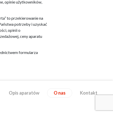
ne, opinie użytkowników,
rta” to przekierowanie na
Państwa potrzeby i uzyskać
ci, opinii o
rzedażowej, ceny aparatu
rednictwem formularza
Opis aparatów
O nas
Kontakt