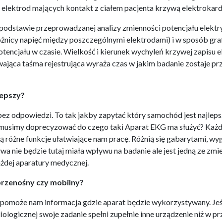
elektrod mających kontakt z ciałem pacjenta krzywą elektrokard
a podstawie przeprowadzanej analizy zmienności potencjału elek
óżnicy napięć między poszczególnymi elektrodami) i w sposób gra
potencjału w czasie. Wielkość i kierunek wychyleń krzywej zapisu
wająca taśma rejestrująca wyraża czas w jakim badanie zostaje p
lepszy?
 bez odpowiedzi. To tak jakby zapytać który samochód jest najle
 musimy doprecyzować do czego taki Aparat EKG ma służyć? Każd
ją różne funkcje ułatwiające nam pracę. Różnią się gabarytami, w
ywa nie będzie tutaj miała wpływu na badanie ale jest jedną ze z
żdej aparatury medycznej.
przenośny czy mobilny?
 pomoże nam informacja gdzie aparat będzie wykorzystywany. Jeś
diologicznej swoje zadanie spełni zupełnie inne urządzenie niż w 