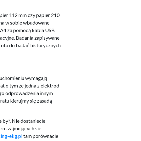
apier 112 mm czy papier 210
 ma w sobie wbudowane
e A4 za pomocą kabla USB
acyjne. Badania zapisywane
rotu do badań historycznych
uruchomieniu wymagają
t o tym że jedna z elektrod
nego odprowadzenia innym
ratu kierujmy się zasadą
 był. Nie dostaniecie
irm zajmujących się
ing-ekg.pl
tam porównacie