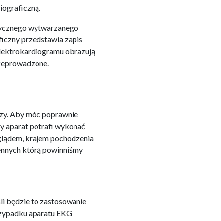
iograficzną.
trycznego wytwarzanego
ficzny przedstawia zapis
 elektrokardiogramu obrazują
rzeprowadzone.
pszy. Aby móc poprawnie
y aparat potrafi wykonać
yglądem, krajem pochodzenia
miennych którą powinniśmy
li będzie to zastosowanie
przypadku aparatu EKG